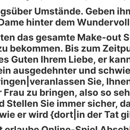
gsüber Umstände. Geben ihm 
Dame hinter dem Wundervolle
lten das gesamte Make-out Si
u bekommen. Bis zum Zeitpun
es Guten Ihrem Liebe, er kan
in ausgedehnter und schwier
ingen|veranlassen Sie, Ihnen
r Frau zu bringen, also so seh
nd Stellen Sie immer sicher, 
wie er wird {dort|in der Tat gi
 erlaube Online-Spiel Abschl