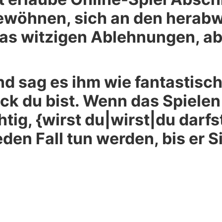
gewöhnen, sich an den herab
s witzigen Ablehnungen, abe
nd sag es ihm wie fantastisc
lück du bist. Wenn das Spie
htig, {wirst du|wirst|du darf
eden Fall tun werden, bis er Si