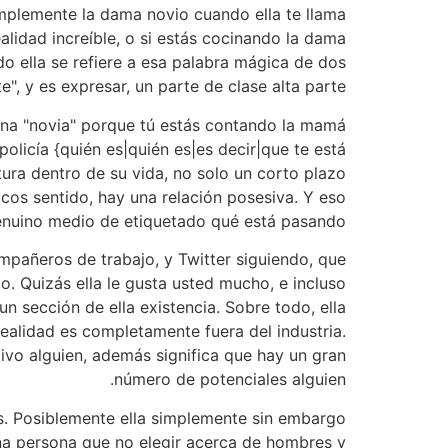
simplemente la dama novio cuando ella te llama
realidad increíble, o si estás cocinando la dama
o ella se refiere a
esa palabra mágica de dos
e", y es expresar, un parte de clase alta parte.
una "novia" porque tú estás contando la mamá
olicía {quién es|quién es|es decir|que te está
ra dentro de su vida, no solo un corto plazo
os sentido, hay una relación posesiva. Y eso
genuino medio de etiquetado qué está pasando.
ompañeros de trabajo, y Twitter siguiendo, que
. Quizás ella le gusta usted mucho, e incluso
n sección de ella existencia. Sobre todo, ella
realidad es completamente fuera del industria.
tivo alguien, además significa que hay un gran
número de potenciales alguien.
s. Posiblemente ella simplemente sin embargo
una persona que no elegir acerca de hombres y