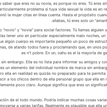
ce saber que eres no su novia, es porque no eres. Tú eres 
articularmente problema si tuya vida sexual la vida ​​es en 
inó la mujer citas en línea cuenta. Hasta el propósito cuand
sílabas, tú eres solo un "amant
novio" y "novia" para social factores. Tú llamas alguien 
rías tener uno en particular especialmente malo noches, un p
e algún cuerpo es importante pequeño un poco de estructu
nas, de atando todos fuera y proclamando que, en unos poc
es n't pobre. En un, oahu es el la mayoría de 
o sin embargo. Ella es no lista para informar su amigos y c
res un elemento del individual nombre de marca sin embargo
o ella en realidad es quizás no preparado para te permita u
ir a los chicos dentro de ella personal grupo que ella en 
blemente poco claro. Aunque significa que eres un significa
ación de el todo mundo. Podría indicar muchas cosas varia
moverse a varias tarifas. Realmente es plausible que ella 