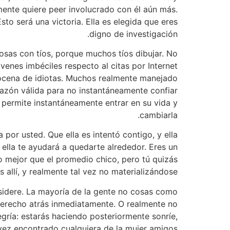
lmente quiere peer involucrado con él aún más.
to será una victoria. Ella es elegida que eres
digno de investigación.
sas con tíos, porque muchos tíos dibujar. No
venes imbéciles respecto al citas por Internet
docena de idiotas. Muchos realmente manejado
razón válida para no instantáneamente confiar
 permite instantáneamente entrar en su vida y
cambiarla.
por usted. Que ella es intentó contigo, y ella
ella te ayudará a quedarte alrededor. Eres un
o mejor que el promedio chico, pero tú quizás
 allí, y realmente tal vez no materializándose.
sidere. La mayoría de la gente no cosas como
 derecho atrás inmediatamente. O realmente no
gría: estarás haciendo posteriormente sonríe,
 vez encontrado cualquiera de la mujer amigos