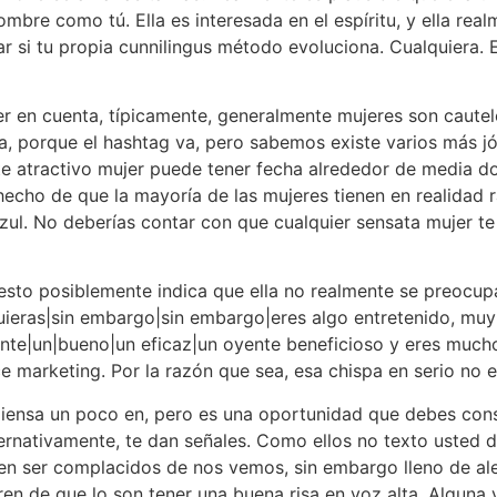
ombre como tú. Ella es interesada en el espíritu, y ella rea
r si tu propia cunnilingus método evoluciona. Cualquiera. Es
 en cuenta, típicamente, generalmente mujeres son cautelo
a, porque el hashtag va, pero sabemos existe varios más jó
te atractivo mujer puede tener fecha alrededor de media 
hecho de que la mayoría de las mujeres tienen en realidad 
ul. No deberías contar con que cualquier sensata mujer te
 esto posiblemente indica que ella no realmente se preocupa 
uieras|sin embargo|sin embargo|eres algo entretenido, muy 
ente|un|bueno|un eficaz|un oyente beneficioso y eres much
 marketing. Por la razón que sea, esa chispa en serio no es
piensa un poco en, pero es una oportunidad que debes con
lternativamente, te dan señales. Como ellos no texto usted
en ser complacidos de nos vemos, sin embargo lleno de ale
n de que lo son tener una buena risa en voz alta. Alguna