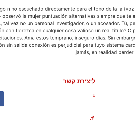
ngo n no escuchado directamente para el tono de la la {voz
 observó la mujer puntuación alternativas siempre que te 
tal vez no un personal investigador, o un acosador. Tú, per
ión con florezca en cualquier cosa valioso un real título? 
icitaciones. Ama estos temprano, inseguro días. Sin embargo
jón sin salida conexión es perjudicial para tuyo sistema ca
jamás, en realidad perder 
ליצירת קשר
050-235-1736
אירועים והופעות בכל
ימיים
הארץ!
חברות