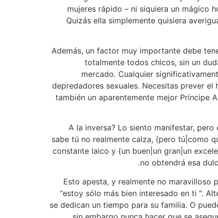
mujeres rápido – ni siquiera un mágico h
Quizás ella simplemente quisiera averigua
Además, un factor muy importante debe tener
totalmente todos chicos, sin un dud
mercado. Cualquier significativamen
depredadores sexuales. Necesitas prever el 
también un aparentemente mejor Príncipe Az
A la inversa? Lo siento manifestar, pero
sabe tú no realmente calza, {pero tú|como q
constante laico y {un buen|un gran|un excel
no obtendrá esa dulce
Esto apesta, y realmente no maravilloso 
"estoy sólo más bien interesado en ti ". A
se dedican un tiempo para su familia. O pued
sin embargo nunca hacer que se asegure