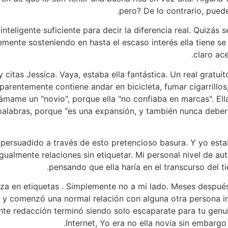
pero? De lo contrario, pued
teligente suficiente para decir la diferencia real. Quizás 
plemente sosteniendo en hasta el escaso interés ella tiene s
claro ac
citas Jessica. Vaya, estaba ella fantástica. Un real gratu
parentemente contiene andar en bicicleta, fumar cigarrillos,
 llámame un "novio", porque ella "no confiaba en marcas". El
labras, porque "es una expansión, y también nunca deberí
persuadido a través de esto pretencioso basura. Y yo esta
igualmente relaciones sin etiquetar. Mi personal nivel de 
pensando que ella haría en el transcurso del t
ianza en etiquetas . Simplemente no a mi lado. Meses des
o, y comenzó una normal relación con alguna otra persona 
te redacción terminó siendo solo escaparate para tu genuin
Internet, Yo era no ella novia sin embarg