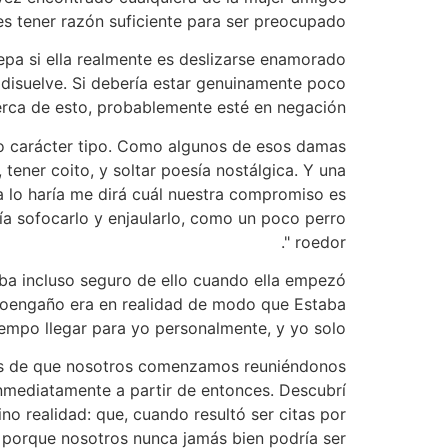
es tener razón suficiente para ser preocupado.
sepa si ella realmente es deslizarse enamorado
e disuelve. Si debería estar genuinamente poco
erca de esto, probablemente esté en negación.
ito carácter tipo. Como algunos de esos damas
 tener coito, y soltar poesía nostálgica. Y una
la lo haría me dirá cuál nuestra compromiso es
a sofocarlo y enjaularlo, como un poco perro
roedor ".
ba incluso seguro de ello cuando ella empezó
autoengaño era en realidad de modo que Estaba
iempo llegar para yo personalmente, y yo solo.
pués de que nosotros comenzamos reuniéndonos
inmediatamente a partir de entonces. Descubrí
o realidad: que, cuando resultó ser citas por
o porque nosotros nunca jamás bien podría ser.