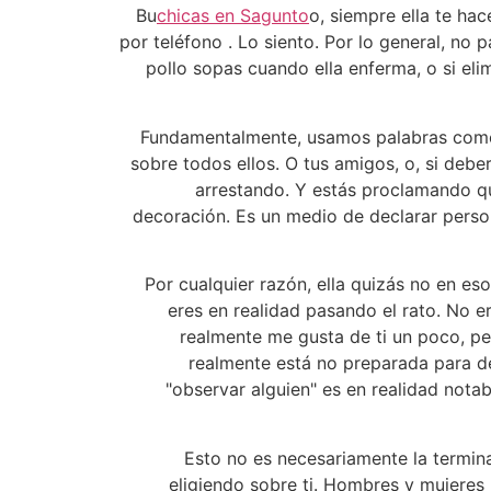
Bu
chicas en Sagunto
o, siempre ella te ha
por teléfono . Lo siento. Por lo general, no p
pollo sopas cuando ella enferma, o si elim
Fundamentalmente, usamos palabras como "
sobre todos ellos. O tus amigos, o, si debe
arrestando. Y estás proclamando qu
decoración. Es un medio de declarar perso
Por cualquier razón, ella quizás no en es
eres en realidad pasando el rato. No e
realmente me gusta de ti un poco, per
realmente está no preparada para dec
"observar alguien" es en realidad nota
Esto no es necesariamente la termin
eligiendo sobre ti. Hombres y mujeres 