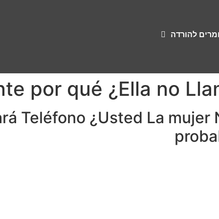
ומרים להורדה
e por qué ¿Ella no Llam
hará Teléfono ¿Usted La mujer
probab