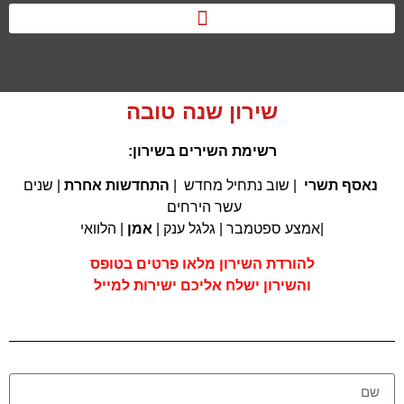
hagit.kalish@gmail.com
050-2351736
שירון שנה טובה
רשימת השירים בשירון:
נאסף תשרי
| שוב נתחיל מחדש |
התחדשות אחרת
| שנים
עשר הירחים
|אמצע ספטמבר | גלגל ענק |
אמן
| הלוואי
להורדת השירון מלאו פרטים בטופס
והשירון ישלח אליכם ישירות למייל