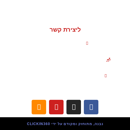
מופע-הרצאה "עכשיו תורי"
ליצירת קשר
050-235-1736
אירועים והופעות בכל הארץ!
hagit.kalish@gmail.com
נבנה, מתוחזק ומקודם על ידי CLICKIN360