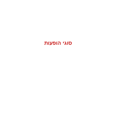
שירונים וחומרים להורדה
צרו קשר
סוגי הופעות
מסיבה פרטית
אירועי חברה פנימיים
אירוע שיווק לחברות
אירועים למתנסים, בתי אבות, בתי-מלון,
יקבים, קבוצות